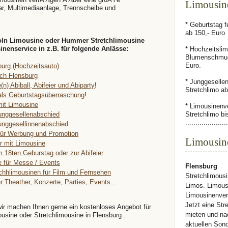
Limousine
r, Multimediaanlage, Trennscheibe und
* Geburtstag f
ab 150,- Euro
coln Limousine oder Hummer Stretchlimousine
enservice in z.B. für folgende Anlässe:
* Hochzeitslim
Blumenschmuc
Euro.
burg (Hochzeitsauto)
rch Flensburg
* Junggeselle
(n) Abiball, Abifeier und Abiparty
!
Stretchlimo ab
als Geburtstagsüberraschung
!
mit Limousine
* Limousinenv
unggesellenabschied
Stretchlimo b
.....................
unggesellinnenabschied
für Werbung und Promotion
Limousin
r mit Limousine
m 18ten Geburstag oder zur Abifeier
e für Messe / Events
Flensburg
chhlimousinen für Film und Fernsehen
Stretchlimousi
r Theather, Konzerte, Parties, Events...
Limos. Limous
Limousinenverl
Jetzt eine Str
wir machen Ihnen gerne ein kostenloses Angebot für
mieten und na
mousine oder Stretchlimousine in Flensburg .
aktuellen Son