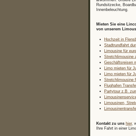
Rundsitzecke, Boardba
Innenbeleuchtung.
Mieten Sie eine Lin
von unserem Limousin
Hochzeit in Flens
Stadtrundfahrt du
Limousine für eure
Stretchlimousine 
Geschäftsreisen 
Limo mieten für J
Limo mieten für J
Stretchlimousine 
Flughafen Transfe
Partytour z.B. zu
Limousinenservic
Limousinen, Stret
Limousinentransfe
Kontakt zu uns
hier
, 
Ihre Fahrt in einer Li