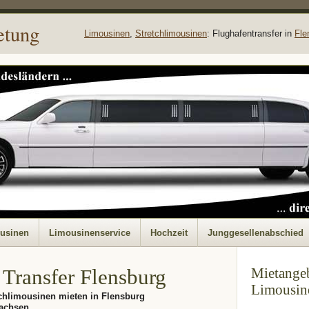
etung
Limousinen
,
Stretchlimousinen
: Flughafentransfer in
Fle
ousinen
Limousinenservice
Hochzeit
Junggesellenabschied
 Transfer Flensburg
Mietangeb
Limousine
chlimousinen mieten in Flensburg
sachsen