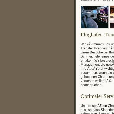
Flughafen-Tran
Wir kÃ¼mmern uns um
Transfer Ihrer geschÃ
deren Besuche bei Ih
Schmeichelei eines d
erhalten. Wir besprec
Management die gewÃ
Ihre Ã¤uÃŸerst wichtig
zusammen, wenn sie a
gehobenen Chauffeursd
vorsehen wollen fÃ¼r 
beanspruchen.
Optimaler Serv
Unsere seriÃ¶sen Chau
aus, so dass Sie jede
ankommen. Unsere Li