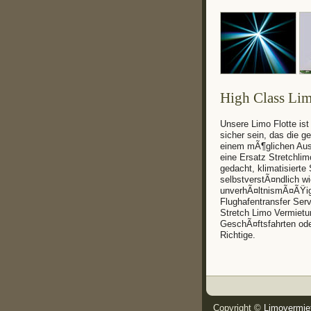
High Class Lim
Unsere Limo Flotte is
sicher sein, das die ge
einem mÃ¶glichen Ausfa
eine Ersatz Stretchlim
gedacht, klimatisierte
selbstverstÃ¤ndlich w
unverhÃ¤ltnismÃ¤ÃŸig
Flughafentransfer Ser
Stretch Limo Vermietun
GeschÃ¤ftsfahrten ode
Richtige.
Copyright ©
Limovermie