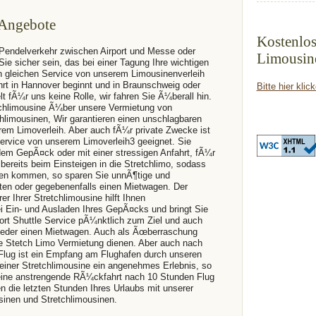
 Angebote
Kostenlos
 Pendelverkehr zwischen Airport und Messe oder
Limousine
ie sicher sein, das bei einer Tagung Ihre wichtigen
 gleichen Service von unserem Limousinenverleih
rt in Hannover beginnt und in Braunschweig oder
Bitte hier klic
lt fÃ¼r uns keine Rolle, wir fahren Sie Ã¼berall hin.
tchlimousine Ã¼ber unsere Vermietung von
hlimousinen, Wir garantieren einen unschlagbaren
rem Limoverleih. Aber auch fÃ¼r private Zwecke ist
Service von unserem Limoverleih3 geeignet. Sie
dem GepÃ¤ck oder mit einer stressigen Anfahrt, fÃ¼r
 bereits beim Einsteigen in die Stretchlimo, sodass
fen kommen, so sparen Sie unnÃ¶tige und
en oder gegebenenfalls einen Mietwagen. Der
er Ihrer Stretchlimousine hilft Ihnen
ei Ein- und Ausladen Ihres GepÃ¤cks und bringt Sie
port Shuttle Service pÃ¼nktlich zum Ziel und auch
wieder einen Mietwagen. Auch als Ãœberraschung
ie Stetch Limo Vermietung dienen. Aber auch nach
lug ist ein Empfang am Flughafen durch unseren
 einer Stretchlimousine ein angenehmes Erlebnis, so
ne anstrengende RÃ¼ckfahrt nach 10 Stunden Flug
n die letzten Stunden Ihres Urlaubs mit unserer
inen und Stretchlimousinen.