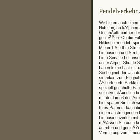
Pendelverkehr
Wir bieten auch einen
Hotel an, so kÃ¶nnen S
GeschÃ¤ftspartner den
genieÃŸen. Ob die Fah
Hildesheim endet, spie
Mieten1 Sie Ihre Stre
Limousinen und Stretc
Limo Service bei unse
unser Airport Shuttle 
haben keine Last mit 
Sie beginnt der Urlaub
sie relaxt zum Flugha
Ã¼berteuerte Parkkost
speziell geschulte Fahr
selbstverstÃ¤ndlich b
mit der Limo3 des Air
hier sparen Sie sich 
Ihres Partners kann d
einem anstrengenden F
Limousinenverleih mit
mÃ¼ssen Sie auch kei
antreten und genieÃŸe
Vermietung von Limous