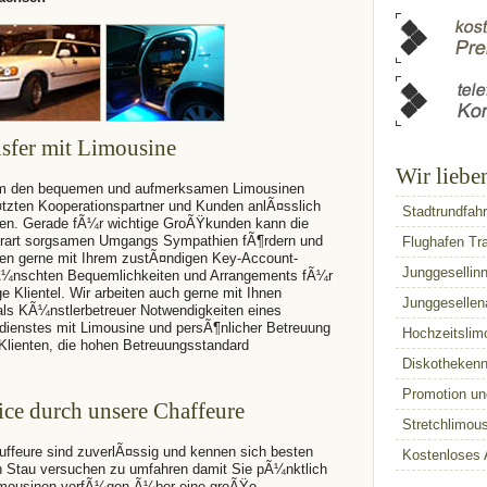
sfer mit Limousine
Wir liebe
 den bequemen und aufmerksamen Limousinen
¤tzten Kooperationspartner und Kunden anlÃ¤sslich
Stadtrundfahr
nen. Gerade fÃ¼r wichtige GroÃŸkunden kann die
erart sorgsamen Umgangs Sympathien fÃ¶rdern und
Flughafen Tr
hen gerne mit Ihrem zustÃ¤ndigen Key-Account-
Junggesellin
¼nschten Bequemlichkeiten und Arrangements fÃ¼r
e Klientel. Wir arbeiten auch gerne mit Ihnen
Junggesellen
ls KÃ¼nstlerbetreuer Notwendigkeiten eines
ienstes mit Limousine und persÃ¶nlicher Betreuung
Hochzeitslim
Klienten, die hohen Betreuungsstandard
Diskothekenn
Promotion un
ice durch unsere Chaffeure
Stretchlimou
ffeure sind zuverlÃ¤ssig und kennen sich besten
Kostenloses 
n Stau versuchen zu umfahren damit Sie pÃ¼nktlich
mousinen verfÃ¼gen Ã¼ber eine groÃŸe