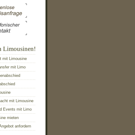
n Limousinen!
t mit Limousine
ansfer mit Limo
nenabschied
abschied
ousine
acht mit Limousine
d Events mit Limo
sine mieten
Angebot anfordern