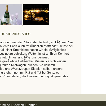
ousinenservice
t auf dem neusten Stand der Technik, so kÃ¶nnen Sie
buchte Fahrt auch tatsÃ¤chlich stattfindet, selbst bei
ll einer Stretchlimo haben wir die MÃ¶glichkeit,
ousine zu schicken. Weiterhin ist an Ihren Komfort
 Stretchlimos sind fÃ¼r uns genauso
ie gekÃ¼hlte GetrÃ¤nke. Mieten Sie sich keinen
 teuren Mietwagen, buchen Sie unseren
vice und Ã¼berzeugen Sie sich selbst, unsere
g steht Ihnen mir Rat und Tat bei Seite, ob
r Privatfahrten, die Limovermietung ist genau das
tung.de
|
Sitemap
|
Partner